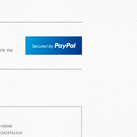
ire ou
9 00045
 22424761419