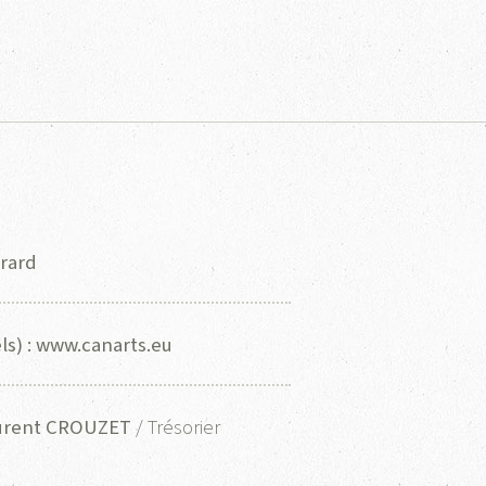
érard
ls) :
www.canarts.eu
urent CROUZET
/ Trésorier